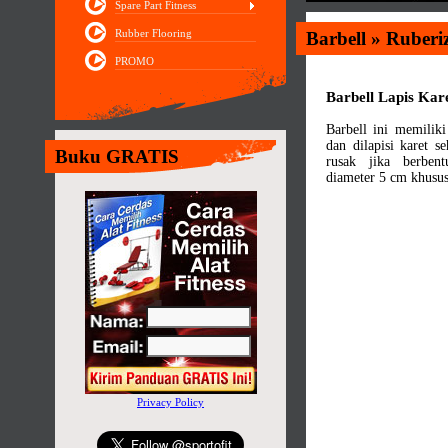
Spare Part Fitness
Rubber Flooring
Barbell » Ruber
PROMO
Barbell Lapis Kar
Barbell ini memiliki
dan dilapisi karet s
Buku GRATIS
rusak jika berben
diameter 5 cm khusus
Privacy Policy