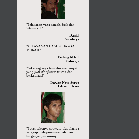
"Pelayanan yang ramah, baik dan
informatif."
Danial
Surabaya
"PELAYANAN BAGUS. HARGA
MURAH."
Endang M.R.S
Sidoarjo
"Sekarang saya tahu dimana tempat
yang
jual alat fitness murah
dan
berkualitas!"
Irawan Nata Surya
Jakarta Utara
"Letak tokonya strategis, alat-alatnya
lengkap, pelayanannya baik dan
harganya pun miring."