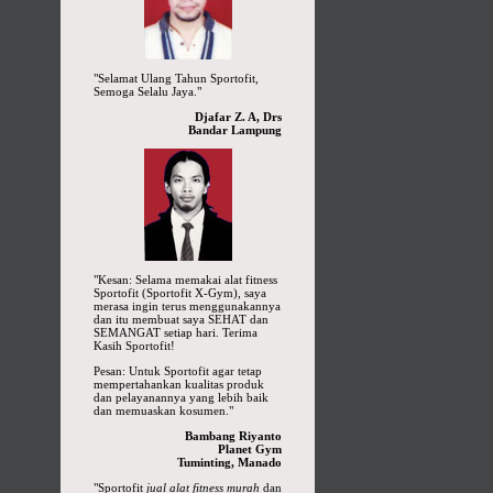
"Selamat Ulang Tahun Sportofit,
Semoga Selalu Jaya."
Djafar Z. A, Drs
Bandar Lampung
"Kesan: Selama memakai alat fitness
Sportofit (Sportofit X-Gym), saya
merasa ingin terus menggunakannya
dan itu membuat saya SEHAT dan
SEMANGAT setiap hari. Terima
Kasih Sportofit!
Pesan: Untuk Sportofit agar tetap
mempertahankan kualitas produk
dan pelayanannya yang lebih baik
dan memuaskan kosumen."
Bambang Riyanto
Planet Gym
Tuminting, Manado
"Sportofit
jual alat fitness murah
dan