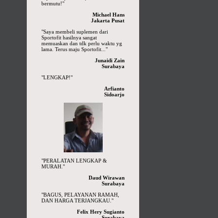
bermutu!"
Michael Hans
Jakarta Pusat
"Saya membeli suplemen dari
Sportofit hasilnya sangat
memuaskan dan tdk perlu waktu yg
lama. Terus maju Sportofit..."
Junaidi Zain
Surabaya
"LENGKAP!"
Arfianto
Sidoarjo
"PERALATAN LENGKAP &
MURAH."
Daud Wirawan
Surabaya
"BAGUS, PELAYANAN RAMAH,
DAN HARGA TERJANGKAU."
Felix Hery Sugianto
Surabaya