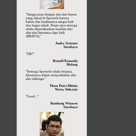
"Sangat puas dengan alat-alat fitness
yang dijual di Sportofit karena
bahan dan kualitasnya sangat baik
dan bagus sekali. Pesan saya semoga
selalu dipertahankan kualitas dari
alat-alat fitnessnya dgn baik
(BRAVO)."
Andry Setianto
Surabaya
"OK!"
Ronald Kenanda
Malang
"Semoga Sportofit selalu berjaya,
khususnya dalam menyediakan alat-
alat olahraga."
Thesa Putri Albinia
Waru, Sidoarjo
"Good..."
Bambang Winarso
Surabaya