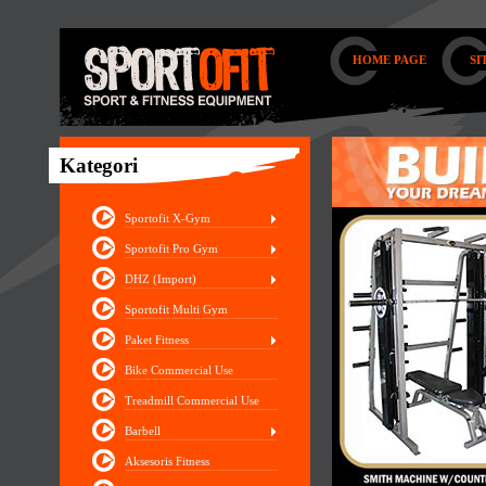
HOME PAGE
SI
Kategori
Sportofit X-Gym
Sportofit Pro Gym
DHZ (Import)
Sportofit Multi Gym
Paket Fitness
Bike Commercial Use
Treadmill Commercial Use
Barbell
Aksesoris Fitness