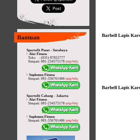
Barbell Lapis Kar
Bantuan
Sportofit Pusat - Surabaya
Alat Fitness
Toko
:
(031) 87852777
Simpati
:
081-234575178
(telp/WA)
Suplemen Fitness
Simpati
:
081-336761466
(telp/WA)
Barbell Lapis Kar
Sportofit Cabang - Jakarta
Alat Fitness
Simpati
:
081-234575178
(telp/WA)
Suplemen Fitness
Simpati
:
081-336761466
(telp/WA)