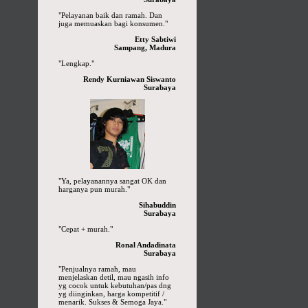
"Pelayanan baik dan ramah. Dan
juga memuaskan bagi konsumen."
Etty Sabtiwi
Sampang, Madura
"Lengkap."
Rendy Kurniawan Siswanto
Surabaya
"Ya, pelayanannya sangat OK dan
harganya pun murah."
Sihabuddin
Surabaya
"Cepat + murah."
Ronal Andadinata
Surabaya
"Penjualnya ramah, mau
menjelaskan detil, mau ngasih info
yg cocok untuk kebutuhan/pas dng
yg diinginkan, harga kompetitif /
menarik. Sukses & Semoga Jaya."