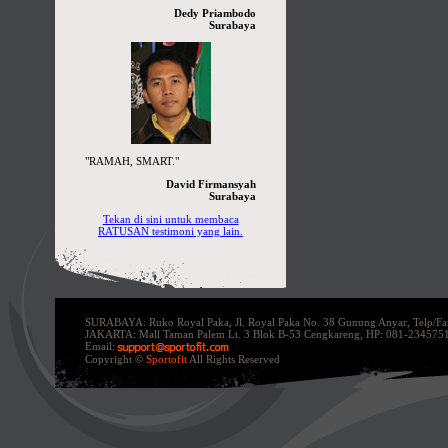
Dedy Priambodo
Surabaya
"RAMAH, SMART."
David Firmansyah
Surabaya
Tekan di sini untuk membaca
RATUSAN testimoni yang lain.
SURABAYA: Ruko Royal Paka, Jl. Royal Paka No. 38 Gunung Anyar, Telp/F
JAKARTA: Mall Taman Palem Lt. 3 Blok B-53 Cengkareng,
HP: 081-234575
Email:
Copyright ©
Sportofit
All Rights Reserved