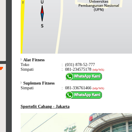
Alat Fitness
Toko
:
(031) 878-52-777
Simpati
:
081-234575178
(telp/WA)
Suplemen Fitness
Simpati
:
081-336761466
(telp/WA)
Sportofit Cabang - Jakarta