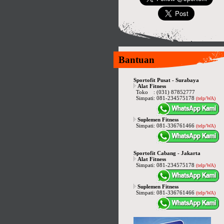
Bantuan
Sportofit Pusat - Surabaya
Alat Fitness
Toko
:
(031) 87852777
Simpati
:
081-234575178
(telp/WA)
Suplemen Fitness
Simpati
:
081-336761466
(telp/WA)
Sportofit Cabang - Jakarta
Alat Fitness
Simpati
:
081-234575178
(telp/WA)
Suplemen Fitness
Simpati
:
081-336761466
(telp/WA)