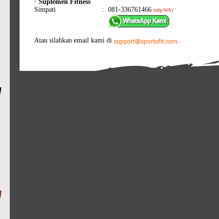
Suplemen Fitness
Simpati
:
081-336761466
(telp/WA)
Atau silahkan email kami di
.