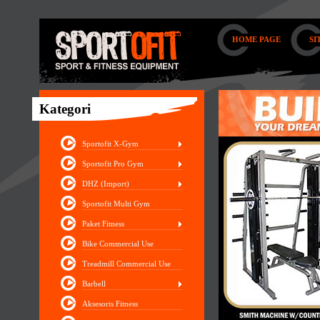
HOME PAGE
SI
Kategori
Sportofit X-Gym
Sportofit Pro Gym
DHZ (Import)
Sportofit Multi Gym
Paket Fitness
Bike Commercial Use
Treadmill Commercial Use
Barbell
Aksesoris Fitness