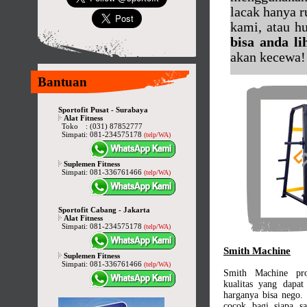
lacak hanya r
kami, atau h
bisa anda li
akan kecewa!
Bantuan
Sportofit Pusat - Surabaya
Alat Fitness
Toko
:
(031) 87852777
Simpati
:
081-234575178
(telp/WA)
Suplemen Fitness
Simpati
:
081-336761466
(telp/WA)
Sportofit Cabang - Jakarta
Alat Fitness
Simpati
:
081-234575178
(telp/WA)
Smith Machine
Suplemen Fitness
Simpati
:
081-336761466
(telp/WA)
Smith Machine pr
kualitas yang dapat
harganya bisa nego.
cocok bagi siapa 