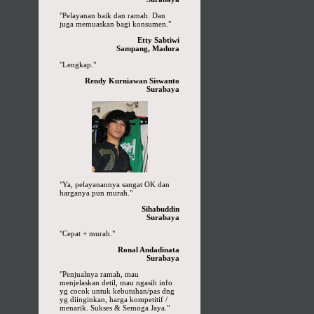
"Pelayanan baik dan ramah. Dan
juga memuaskan bagi konsumen."
Etty Sabtiwi
Sampang, Madura
"Lengkap."
Rendy Kurniawan Siswanto
Surabaya
"Ya, pelayanannya sangat OK dan
harganya pun murah."
Sihabuddin
Surabaya
"Cepat + murah."
Ronal Andadinata
Surabaya
"Penjualnya ramah, mau
menjelaskan detil, mau ngasih info
yg cocok untuk kebutuhan/pas dng
yg diinginkan, harga kompetitif /
menarik. Sukses & Semoga Jaya."