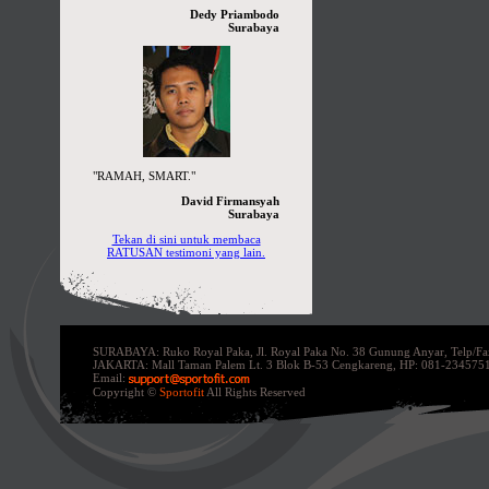
Dedy Priambodo
Surabaya
"RAMAH, SMART."
David Firmansyah
Surabaya
Tekan di sini untuk membaca
RATUSAN testimoni yang lain.
SURABAYA: Ruko Royal Paka, Jl. Royal Paka No. 38 Gunung Anyar, Telp/F
JAKARTA: Mall Taman Palem Lt. 3 Blok B-53 Cengkareng,
HP: 081-234575
Email:
Copyright ©
Sportofit
All Rights Reserved