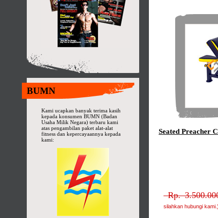
BUMN
Kami ucapkan banyak terima kasih
kepada konsumen BUMN (Badan
Usaha Milik Negara) terbaru kami
atas pengambilan paket alat-alat
Seated Preacher C
fitness dan kepercayaannya kepada
kami:
Rp. 3.500.000
silahkan hubungi kami.