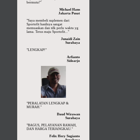
bermutu!"
Michael Hans
Jakarta Pusat
"Saya membeli suplemen dari
Sportofit hasilnya sangat
memuaskan dan tdk perlu waktu yg
lama. Terus maju Sportofit..."
Junaidi Zain
Surabaya
"LENGKAP!"
Arfianto
Sidoarjo
"PERALATAN LENGKAP &
MURAH."
Daud Wirawan
Surabaya
"BAGUS, PELAYANAN RAMAH,
DAN HARGA TERJANGKAU."
Felix Hery Sugianto
Surabaya