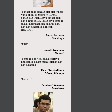
"Sangat puas dengan alat-alat fitness
yang dijual di Sportofit karena
bahan dan kualitasnya sangat baik
dan bagus sekali. Pesan saya semoga
selalu dipertahankan kualitas dari
alat-alat fitnessnya dgn baik
(BRAVO)."
Andry Setianto
Surabaya
"OK!"
Ronald Kenanda
Malang
"Semoga Sportofit selalu berjaya,
khususnya dalam menyediakan alat-
alat olahraga."
Thesa Putri Albinia
Waru, Sidoarjo
"Good..."
Bambang Winarso
Surabaya