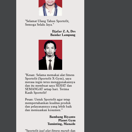
"Selamat Ulang Tahun Sportofit,
Semoga Selalu Jaya."
Djafar Z. A, Drs
Bandar Lampung
"Kesan: Selama memakai alat fitness
Sportofit (Sportofit X-Gym), saya
merasa ingin terus menggunakannya
dan itu membuat saya SEHAT dan
SEMANGAT setiap hari. Terima
Kasih Sportofit!
Pesan: Untuk Sportofit agar tetap
mempertahankan kualitas produk
dan pelayanannya yang lebih baik
dan memuaskan kosumen."
Bambang Riyanto
Planet Gym
Tuminting, Manado
"Sportofit
jual alat fitness murah
dan