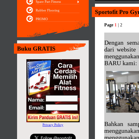
Spare Part Fitness
Rubber Flooring
Sportofit Pro Gy
PROMO
Page
1
|
2
Dengan sem
Buku GRATIS
dari website
menggunakan
BARU kami:
Bahkan sam
Privacy Policy
menggunakan
menggunakan s