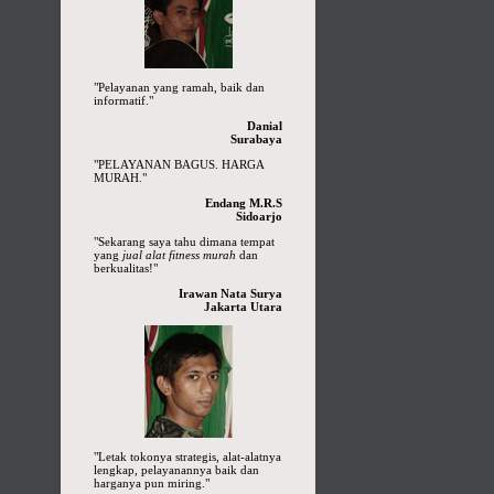
"Pelayanan yang ramah, baik dan
informatif."
Danial
Surabaya
"PELAYANAN BAGUS. HARGA
MURAH."
Endang M.R.S
Sidoarjo
"Sekarang saya tahu dimana tempat
yang
jual alat fitness murah
dan
berkualitas!"
Irawan Nata Surya
Jakarta Utara
"Letak tokonya strategis, alat-alatnya
lengkap, pelayanannya baik dan
harganya pun miring."